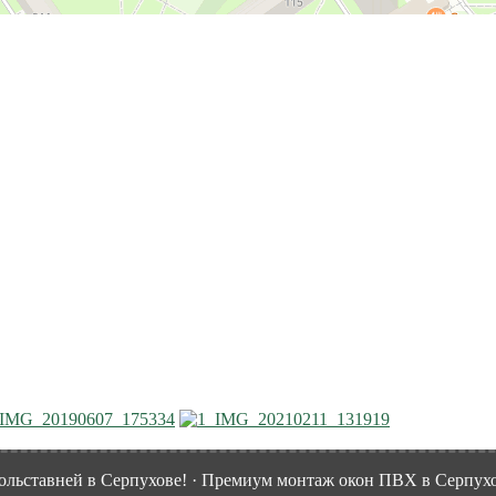
льставней в Серпухове! · Премиум монтаж окон ПВХ в Серпухо