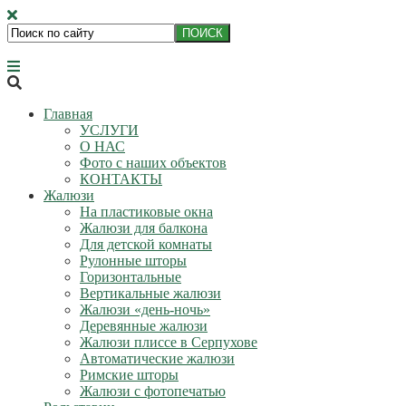
ЭКО-Комфорт — производство и установка жалюзи и рольстав
Главная
УСЛУГИ
О НАС
Фото с наших объектов
КОНТАКТЫ
Жалюзи
На пластиковые окна
Жалюзи для балкона
Для детской комнаты
Рулонные шторы
Горизонтальные
Вертикальные жалюзи
Жалюзи «день-ночь»
Деревянные жалюзи
Жалюзи плиссе в Серпухове
Автоматические жалюзи
Римские шторы
Жалюзи с фотопечатью