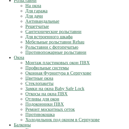
Рольставни
На окна
Для гаража
Для дачи
Антивандальные
Решетчатые
Сантехнические рольставни
Для встроенного шкафа
Мебельные рольставни Rehau
Рольставни с фотопечатью
Противопожарные рольставни
Окна
Монтаж пластиковых окон ПВХ
Профильные системы
Оконная Фурнитура в Серпухове
Цветные окна
Стеклопакеты
Замки на окна Baby Safe Lock
Откосы на окна ПВХ
Отливы для окон
Подоконники ПВХ
Ремонт москитных сеток
Противокошка
Холодильник под окном в Серпухове
Балконы