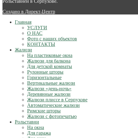
Рольставней в Серпухове.
Создано в Директ-Центр
Главная
УСЛУГИ
О НАС
Фото с наших объектов
КОНТАКТЫ
Жалюзи
На пластиковые окна
Жалюзи для балкона
Для детской комнаты
Рулонные шторы
Горизонтальные
Вертикальные жалюзи
Жалюзи «день-ночь»
Деревянные жалюзи
Жалюзи плиссе в Серпухове
Автоматические жалюзи
Римские шторы
Жалюзи с фотопечатью
Рольставни
На окна
Для гаража