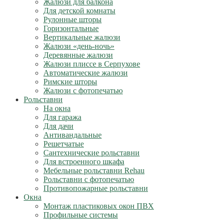
Жалюзи для балкона
Для детской комнаты
Рулонные шторы
Горизонтальные
Вертикальные жалюзи
Жалюзи «день-ночь»
Деревянные жалюзи
Жалюзи плиссе в Серпухове
Автоматические жалюзи
Римские шторы
Жалюзи с фотопечатью
Рольставни
На окна
Для гаража
Для дачи
Антивандальные
Решетчатые
Сантехнические рольставни
Для встроенного шкафа
Мебельные рольставни Rehau
Рольставни с фотопечатью
Противопожарные рольставни
Окна
Монтаж пластиковых окон ПВХ
Профильные системы