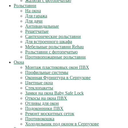
Жалюзи с фотопечатью
Рольставни
На окна
Для гаража
Для дачи
Антивандальные
Решетчатые
Сантехнические рольставни
Для встроенного шкафа
Мебельные рольставни Rehau
Рольставни с фотопечатью
Противопожарные рольставни
Окна
Монтаж пластиковых окон ПВХ
Профильные системы
Оконная Фурнитура в Серпухове
Цветные окна
Стеклопакеты
Замки на окна Baby Safe Lock
Откосы на окна ПВХ
Отливы для окон
Подоконники ПВХ
Ремонт москитных сеток
Противокошка
Холодильник под окном в Серпухове